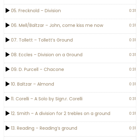
05. Frecknold – Division
0:31
06. Mell/Baltzar – John, come kiss me now
0:31
07. Tollett – Tollett’s Ground
0:31
08. Eccles – Division on a Ground
0:31
09. D. Purcell – Chacone
0:31
10. Baltzar – Almond
0:31
11. Corelli – A Solo by Sign.r. Corelli
0:31
12. Smith – A division for 2 trebles on a ground
0:31
13. Reading – Reading’s ground
0:31