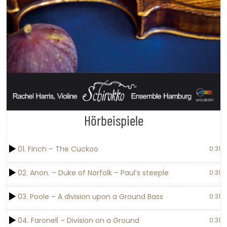
Hörbeispiele
01. Finch – The Cuckoo
0:31
02. Anon. – Duke of Norfolk – Paul’s steeple
0:31
03. Poole – A division upon a Ground Bass
0:31
04. Faronell – Division on a Ground
0:31