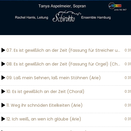
07. Es ist gewißlich an der Zeit (Fassung für Streicher und Bc) (Choral)
0:31
08. Es ist gewißlich an der Zeit (Fassung für Orgel) (Choral)
0:31
09. Laß mein Sehnen, laß mein Stöhnen (Arie)
0:31
10. Es ist gewißlich an der Zeit (Choral)
0:31
11. Weg ihr schnöden Eitelkeiten (Arie)
0:31
12. Ich weiß, an wen ich gläube (Arie)
0:31