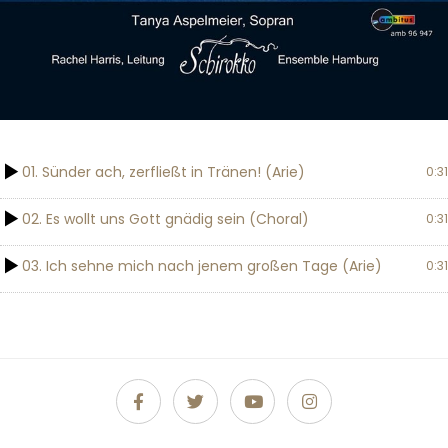
01. Sünder ach, zerfließt in Tränen! (Arie)
0:31
02. Es wollt uns Gott gnädig sein (Choral)
0:31
03. Ich sehne mich nach jenem großen Tage (Arie)
0:31